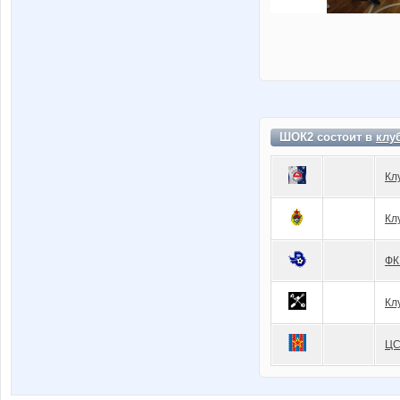
ШОК2 состоит в
клу
Кл
Кл
ФК
Кл
ЦС