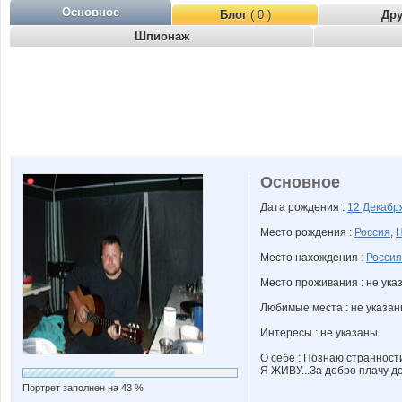
Основное
Блог
( 0 )
Др
Шпионаж
Основное
Дата рождения :
12 Декаб
Место рождения :
Россия
,
Н
Место нахождения :
Россия
Место проживания : не ука
Любимые места : не указа
Интересы : не указаны
О себе : Познаю странност
Я ЖИВУ...За добро плачу до
Портрет заполнен на 43 %