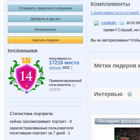
Комплименты
Отправить приватное сообщение
1 комплиментов в гостевой 
Добавить в друзья
-=sokol=-
20.03.20
Игнорировать
привет! Слушай, не 
Сделать подарок
Вы не авторизованы! Чтоб
Клуб болельщиков
популярность:
17216 место
Метки лидеров
рейтинг
2002
?
Привилегированный
пользователь
14
уровня
Интервью
Статистика портрета:
Последние
фотогра
сейчас просматривают портрет - 0
зарегистрированные пользователи
посетившие портрет за 7 дней - 1